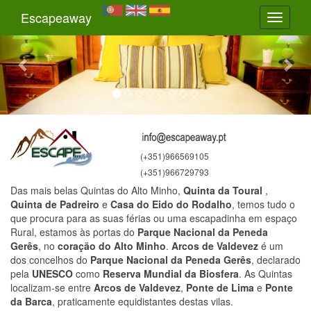
Previous
Nex
Escapeaway
Toggle
navigati
(+351)966569105
(+351)966729793
Das mais belas Quintas do Alto Minho,
Quinta da Toural
,
Quinta de Padreiro
e
Casa do Eido do Rodalho
, temos tudo o
que procura para as suas férias ou uma escapadinha em espaço
Rural, estamos às portas do
Parque Nacional da Peneda
Gerês
, no
coração do Alto Minho
.
Arcos de Valdevez
é um
dos concelhos do
Parque Nacional da Peneda Gerês
, declarado
pela
UNESCO
como
Reserva Mundial da Biosfera
. As Quintas
localizam-se entre
Arcos de Valdevez
,
Ponte de Lima
e
Ponte
da Barca
, praticamente equidistantes destas vilas.