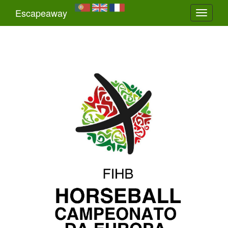
Escapeaway
Toggle
navigati